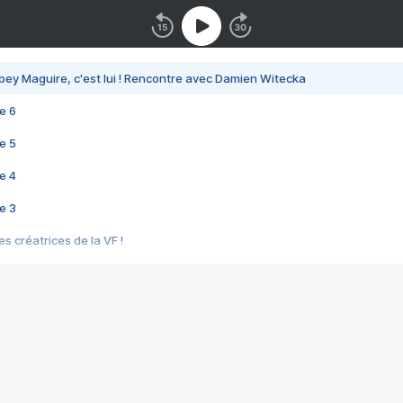
bey Maguire, c'est lui ! Rencontre avec Damien Witecka
e 6
e 5
e 4
e 3
s créatrices de la VF !
e 2
e 1
e Mektoub My Love arrive enfin ! Rencontre avec Shaïn Boumedine et Sal
i : après Toni en famille
elle réalise le bouleversant Dites lui que je l'aime