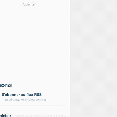
Publicité
ez-moi
S'abonner au flux RSS
https://figmac.over-blog.com/rss
letter