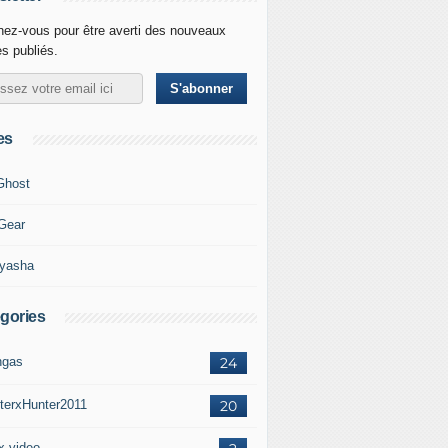
ez-vous pour être averti des nouveaux
es publiés.
es
Ghost
 Gear
-yasha
gories
gas
24
terxHunter2011
20
x video