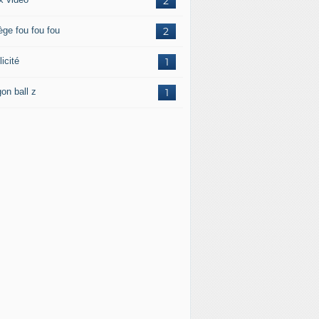
2
ège fou fou fou
2
icité
1
on ball z
1