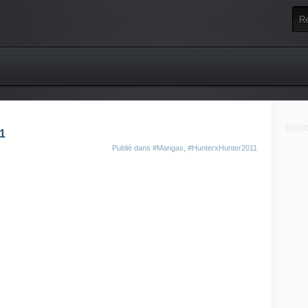
1
Publié dans
#Mangas
,
#HunterxHunter2011