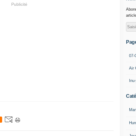
Publicité
Abonn
articl
Pag
07-
Air
Inu
Caté
Man
Hun
Jeu